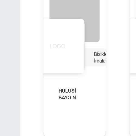
Bisiklet
İmalatı
HULUSİ
BAYGIN