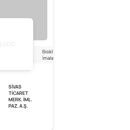
Bisiklet
İmalatı
SİVAS
TİCARET
MERK. İML.
PAZ. A.Ş.