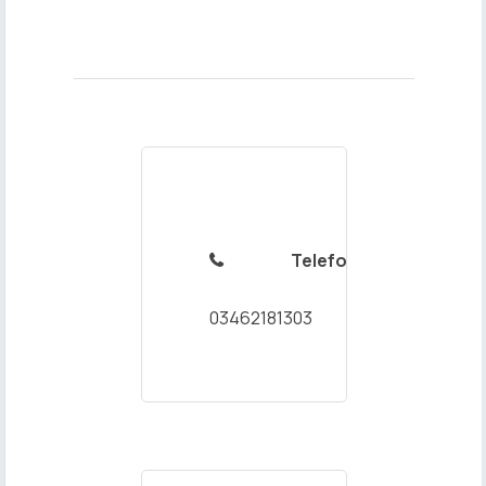
Telefon

03462181303