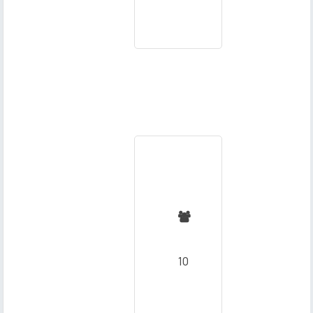
Çalışan

Sayısı
10