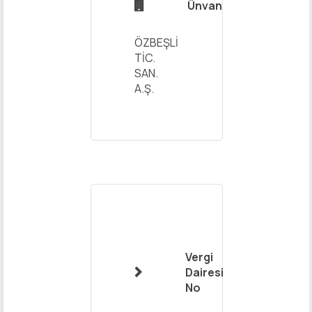
Ünvan

ÖZBEŞLİ
TİC.
SAN.
A.Ş.
Adınız ve
Soyadınız
Mail
Adresiniz
Vergi
Dairesi-

No