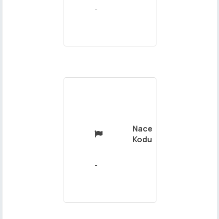
-
Mesajınız
Nace

Kodu