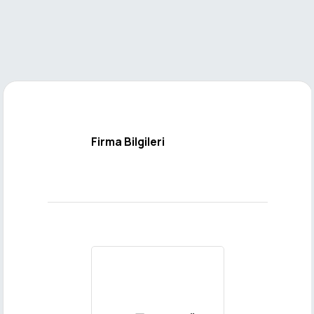
Scb Carbon
- Haritada
Görüntüleyin
×
Mesaj
Firma Bilgileri
Gönder