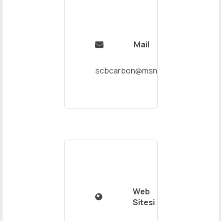
Mail

scbcarbon@msn.com
Web

Sitesi