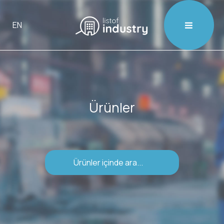

EN
Ürünler