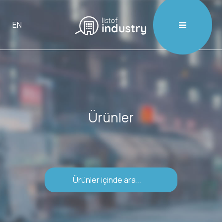

EN
Ürünler