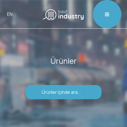

EN
Ürünler