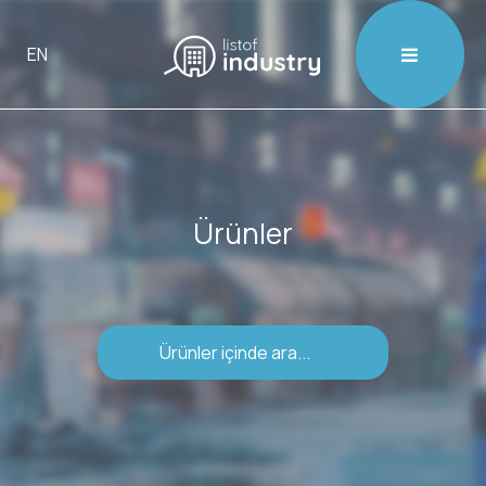

EN
Ürünler