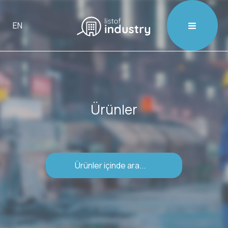

EN
Ürünler