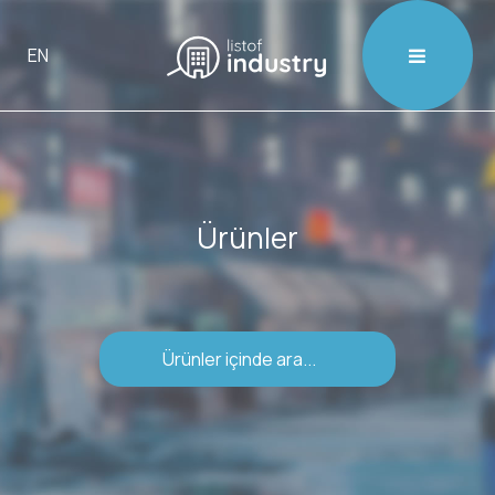

EN
Ürünler