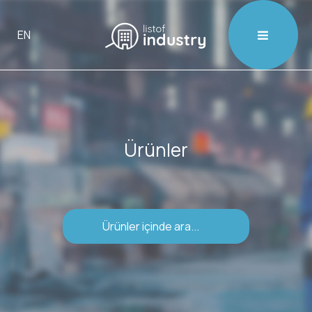

EN
Ürünler