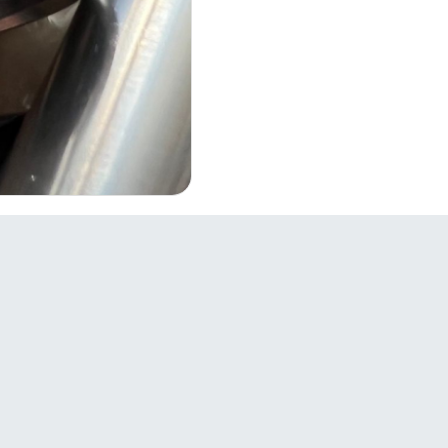
Bağlantılar
S
Firmalar

Ürünler
