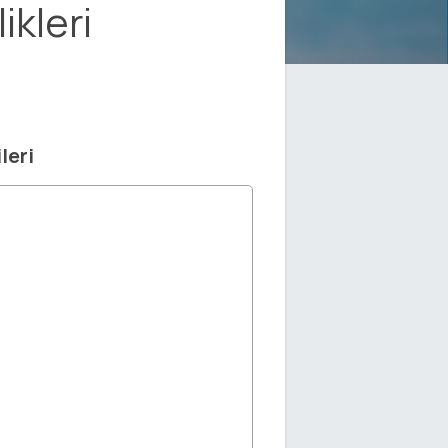
ikleri
leri