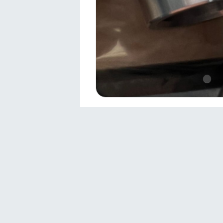
İletişim
Sivas 1.Osb Müdürlüğü
sivas@sivasosb.org.tr
