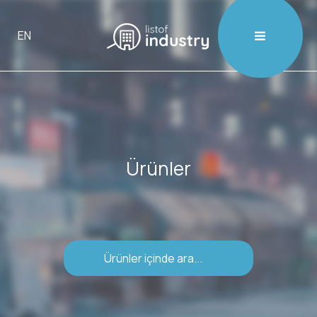

EN
Ürünler