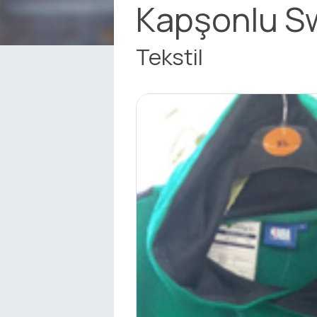
Kapşonlu S
Tekstil