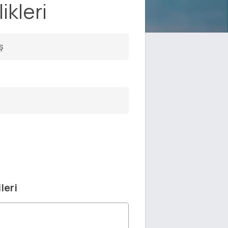
ikleri
ş
leri