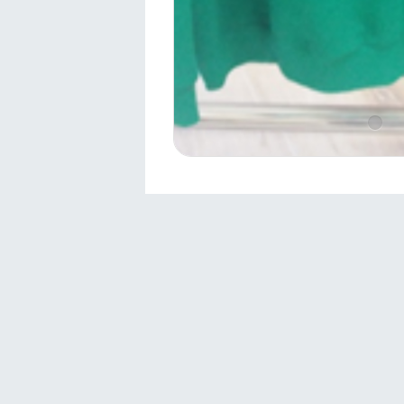
İletişim
Sivas 1.Osb Müdürlüğü
sivas@sivasosb.org.tr
