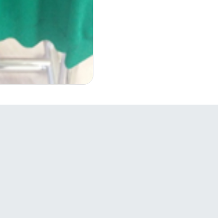
Bağlantılar
S
Firmalar

Ürünler
