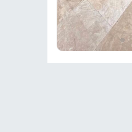
İletişim
Sivas 1.Osb Müdürlüğü
sivas@sivasosb.org.tr
