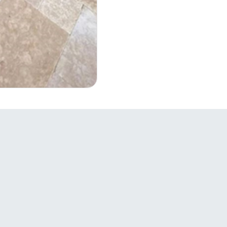
Bağlantılar
S
Firmalar

Ürünler
