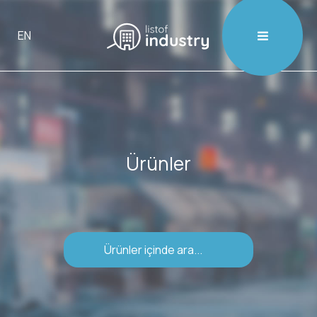

EN
Ürünler