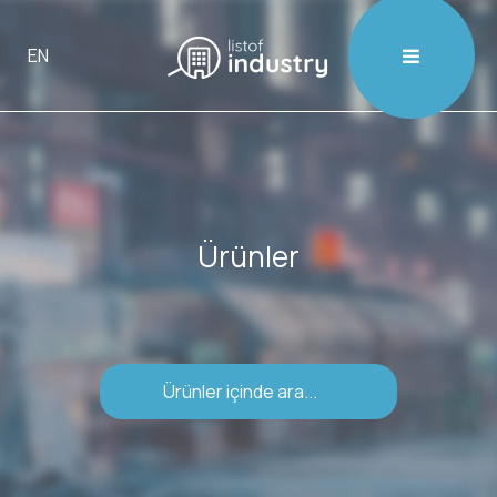

EN
Ürünler