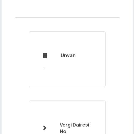
Adınız ve
Soyadınız
Ünvan

Mail
Adresiniz
Vergi Dairesi-

No