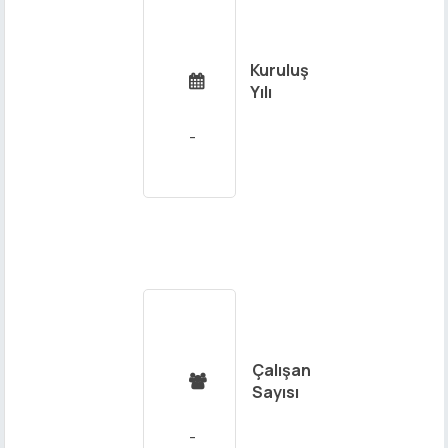
Kuruluş

Yılı
Çalışan

Sayısı