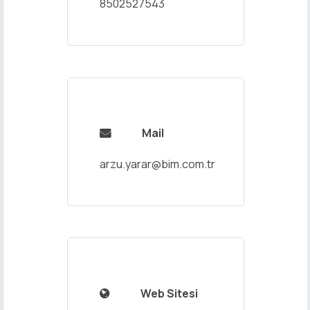
8502527543
Mail

arzu.yarar@bim.com.tr
Web Sitesi
