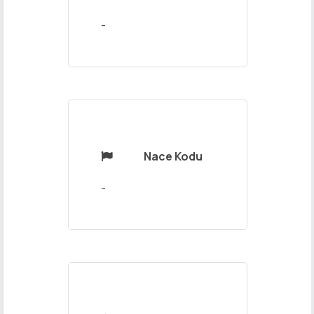
Mesajınız
-
Nace Kodu

Gönder