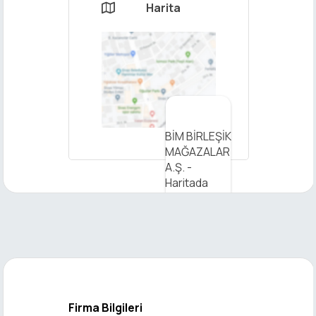
Harita

×
BİM BİRLEŞİK
Mesaj
MAĞAZALAR
Gönder
A.Ş. -
Haritada
Görüntüleyin
Firma Bilgileri