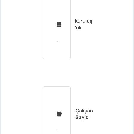
Kuruluş

Yılı
Çalışan

Sayısı