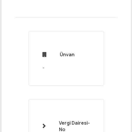
Adınız ve
Soyadınız
Ünvan

Mail
Adresiniz
Vergi Dairesi-

No