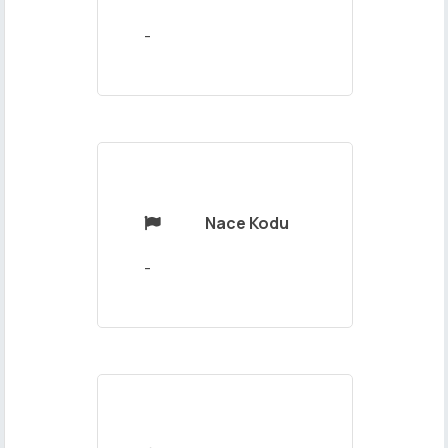
Mesajınız
-
Nace Kodu

Gönder