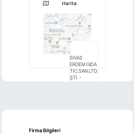
Harita

×
SİVAS
Mesaj
ERDEM GIDA
Gönder
TİC.SAN.LTD.
ŞTİ. -
Haritada
Görüntüleyin
Firma Bilgileri