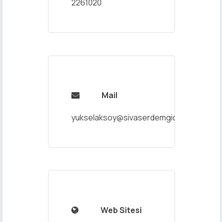
2261020
Mail

yukselaksoy@sivaserdemgida.com.tr
Web Sitesi
