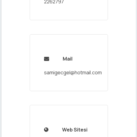
2262797
Mail

samigecgel@hotmail.com
Web Sitesi
