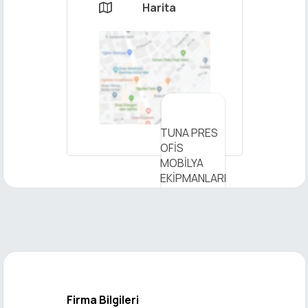
Harita

×
TUNA PRES
Mesaj
OFİS
Gönder
MOBİLYA
EKİPMANLARI
METAL
MEDİKAL M -
Haritada
Görüntüleyin
Firma Bilgileri