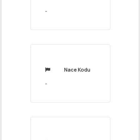
Mesajınız
-
Nace Kodu

Gönder