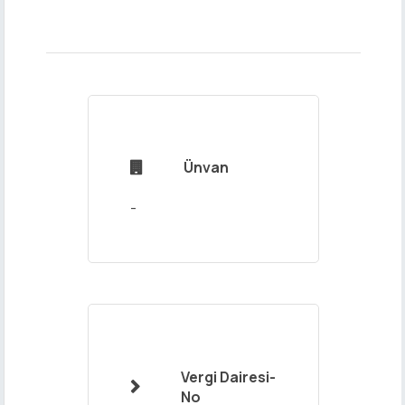
Adınız ve
Soyadınız
Ünvan

Mail
Adresiniz
Vergi Dairesi-

No