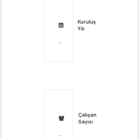
Kuruluş

Yılı
Çalışan

Sayısı