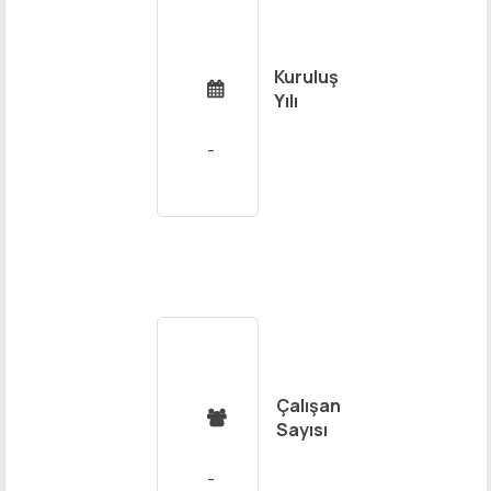
Kuruluş

Yılı
Çalışan

Sayısı