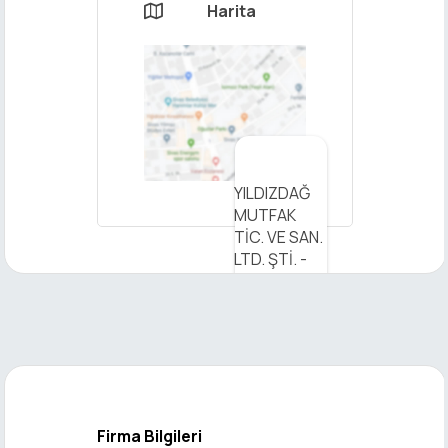
Harita

×
YILDIZDAĞ
Mesaj
MUTFAK
Gönder
TİC. VE SAN.
LTD. ŞTİ. -
Haritada
Görüntüleyin
Firma Bilgileri