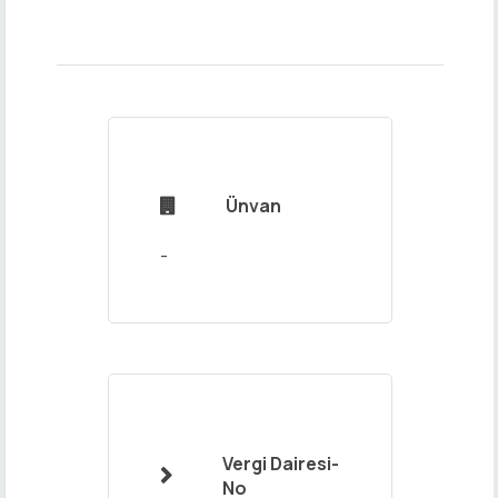
Adınız ve
Soyadınız
Ünvan

Mail
Adresiniz
Vergi Dairesi-

No