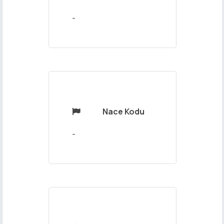
Mesajınız
-
Nace Kodu

Gönder